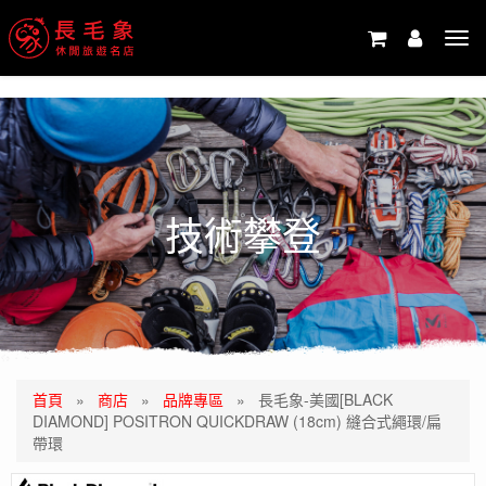
-->
Tog
navi
技術攀登
首頁
»
商店
»
品牌專區
»
長毛象-美國[BLACK
DIAMOND] POSITRON QUICKDRAW (18cm) 縫合式繩環/扁
帶環