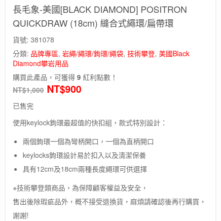
長毛象-美國[BLACK DIAMOND] POSITRON
QUICKDRAW (18cm) 縫合式繩環/扁帶環
貨號:
381078
分類:
品牌專區
,
岩繩/繩環/鉤環/繩袋
,
技術攀登
,
美國Black
Diamond攀岩用品
購買此產品，可獲得
9
紅利點數！
NT$
900
NT$
1,000
已售完
使用keylock鉤環最超值的快扣組，款式特別設計：
兩個鉤環一個為彎柄開口，一個為直柄開口
keylocks鉤環設計易於扣入以及清潔保養
具有12cm及18cm兩種長度繩環可供選擇
※技術攀登類商品，為保障顧客權益及安全，
售出後除瑕疵品外，概不接受退換貨，麻煩請確認後再行購買，
謝謝!