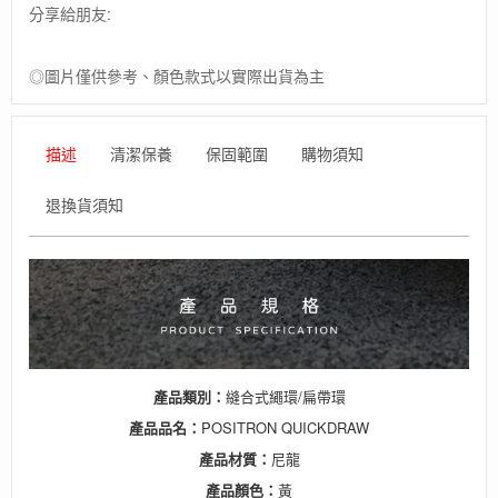
分享給朋友:
◎圖片僅供參考、顏色款式以實際出貨為主
描述
清潔保養
保固範圍
購物須知
退換貨須知
產品類別：
縫合式繩環/扁帶環
產品
品名：
POSITRON QUICKDRAW
產品
材質：
尼龍
產品
顏色：
黃