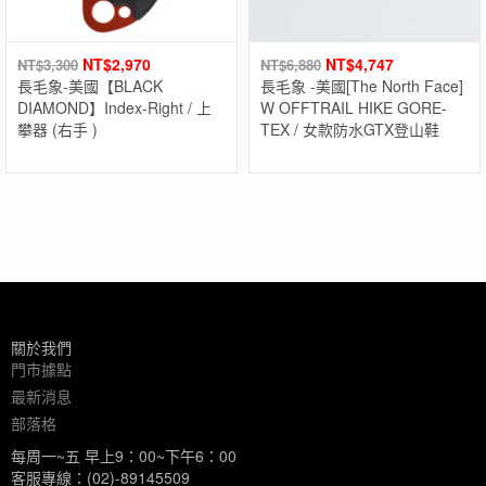
NT$
2,970
NT$
4,747
NT$
3,300
NT$
6,880
長毛象-美國【BLACK
長毛象 -美國[The North Face]
DIAMOND】Index-Right / 上
W OFFTRAIL HIKE GORE-
攀器 (右手 )
TEX / 女款防水GTX登山鞋
關於我們
門市據點
最新消息
部落格
每周一~五 早上9：00~下午6：00
客服專線：(02)-89145509