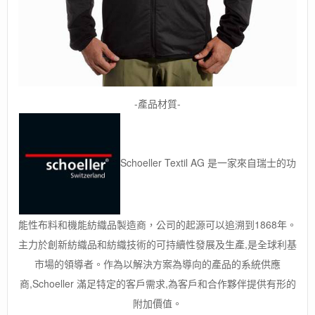
-產品材質-
Schoeller Textil AG 是一家來自瑞士的功
能性布料和機能紡織品製造商，公司的起源可以追溯到1868年。
主力於創新紡織品和紡織技術的可持續性發展及生產,是全球利基
市場的領導者。作為以解決方案為導向的產品的系統供應
商,Schoeller 滿足特定的客戶需求,為客戶和合作夥伴提供有形的
附加價值。