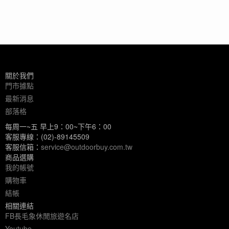
關於我們
門市據點
最新消息
部落格
每周一~五 早上9：00~下午6：00
客服專線：(02)-89145509
客服信箱：
service@outdoorbuy.com.tw
商品選購
我的帳號
購物車
結帳
相關連結
FB長毛象休閒旅遊名店
Youtube