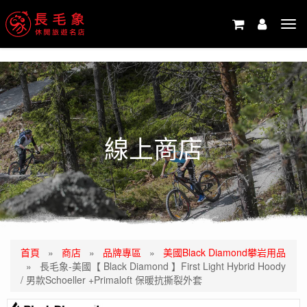
-->
Tog
navi
線上商店
首頁
»
商店
»
品牌專區
»
美國Black Diamond攀岩用品
»
長毛象-美國【 Black Diamond 】First Light Hybrid Hoody
/ 男款Schoeller +Primaloft 保暖抗撕裂外套