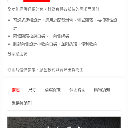
毛
象-
全功能保暖連帽外套，針對身體各部位的需求而設計
美
國
可調式連帽設計，適用於配戴滑雪、攀岩頭盔，袖扣彈性設
【
計
Black
Diamond
兩個隱藏拉鍊口袋、一內側網袋
】
胸部內側設計小收納口袋，並附鉤環，便利收納
First
Light
分享給朋友:
Hybrid
Hoody
/
◎圖片僅供參考、顏色款式以實際出貨為主
男
款
Schoeller
描述
尺寸
清潔保養
保固範圍
購物須知
+Primaloft
保
退換貨須知
暖
抗
撕
裂
外