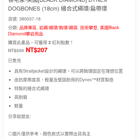
DOGBONES (18cm) 縫合式繩環/扁帶環
貨號:
380037-18
分類:
品牌專區
,
岩繩/繩環/鉤環/繩袋
,
技術攀登
,
美國Black
Diamond攀岩用品
購買此產品，可獲得
2
紅利點數！
NT$
207
NT$
230
已售完
具有Straitjacket設計的繩環，可以將鉤環固定在理想位置
由抗摩擦度高，輕量及堅固耐用的Dynex™材質製造
特製的縫合式繩環
高耐磨
輕量
分享給朋友:
◎圖片僅供參考、顏色款式以實際出貨為主