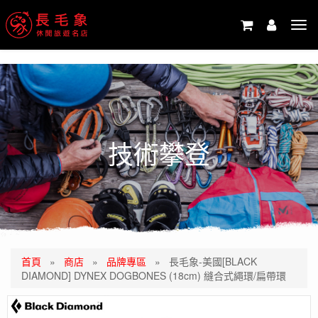
-->
Tog
navi
技術攀登
首頁
»
商店
»
品牌專區
»
長毛象-美國[BLACK
DIAMOND] DYNEX DOGBONES (18cm) 縫合式繩環/扁帶環