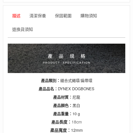
描述
清潔保養
保固範圍
購物須知
退換貨須知
產品類別：
縫合式繩環/扁帶環
產品
品名：
DYNEX DOGBONES
產品
材質：
尼龍
產品
顏色：
黑白
產品
重量：
10 g
長度：
18cm
產品
產品
寬度：
12mm