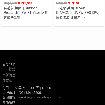
NT$
1,008
NT$
108
NT$
1,120
NT$
120
長毛象-美國【Outdoor
長毛象-美國[BLACK
Research】SWIFT Visor 防曬
DIAMOND] JIVEWIRES (S號)
輕量快乾帽
簡易鉤環(非攀岩用)
關於我們
門市據點
最新消息
部落格
每周一~五 早上9：00~下午6：00
客服專線：(02)-89145509
客服信箱：
service@outdoorbuy.com.tw
商品選購