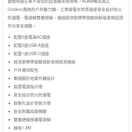
露營時還在拿不安全的延長線來使用嗎？ADAM推出真正
【ADAM】
Outdoor風格的戶外動力線，工業級電木材質插座安全設計防火
5
座
防漏電，電源線雙層絕緣，通過經濟部標準檢驗局新版安規認證
USB
符合安全規範。
/
PD
配置5座電源AC插座
延
配置2座USB-A差座
長
線
配置1座USB-C插座
(1.8m)
經濟部標準檢驗局新安規檢測通過
(兩
色
戶外潮流配色
可
軍規圓形地雷外觀設計
選)
設置電源指示燈
/
延
安全設計防火防漏電
長
掛鉤孔設計安裝方便
電
源
安全附載段路開關
線
雙層絕緣保護電源線
/
線長1.8M
露