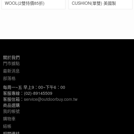
WOOL(2雙特價85折)
CUSHION(單雙) 美國製
關於我們
門市據點
最新消息
部落格
每周一~五 早上9：00~下午6：00
客服專線：(02)-89145509
客服信箱：
service@outdoorbuy.com.tw
商品選購
我的帳號
購物車
結帳
相關連結