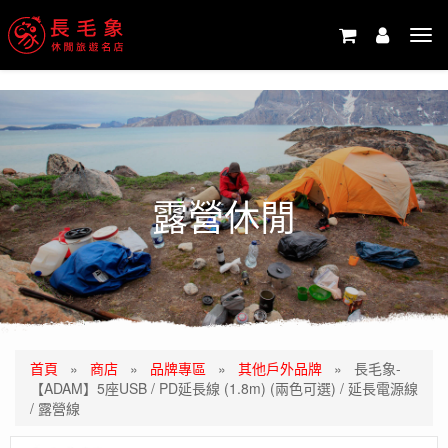
-->
Tog
navi
露營休閒
首頁
»
商店
»
品牌專區
»
其他戶外品牌
»
長毛象-
【ADAM】5座USB / PD延長線 (1.8m) (兩色可選) / 延長電源線
/ 露營線