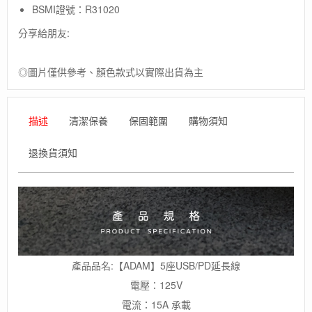
營
BSMI證號：R31020
線
數
分享給朋友:
量
◎圖片僅供參考、顏色款式以實際出貨為主
描述
清潔保養
保固範圍
購物須知
退換貨須知
產品品名:【ADAM】5座USB/PD延長線
電壓：125V
電流：15A 承載