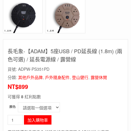
長毛象-【ADAM】5座USB / PD延長線 (1.8m) (兩
色可選) / 延長電源線 / 露營線
貨號:
ADPW-PS351PD
分類:
其他戶外品牌
,
戶外隨身配件
,
登山健行
,
露營休閒
NT$
899
可獲得
8
紅利點數
顏色
長
加入購物車
毛
象-