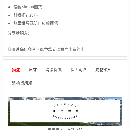
象-
傳統Marius圖案
挪
針織提花布料
威
[ACLIMA]DW
無車縫觸感防止皮膚擦傷
MARIUS
分享給朋友:
HEADOVER
/
歐
◎圖片僅供參考、顏色款式以實際出貨為主
洲
製
美
麗
描述
尺寸
清潔保養
保固範圍
購物須知
諾
羊
退換貨須知
毛
頭
套/
運
動
配
件
數
產品品牌：ACLIMA