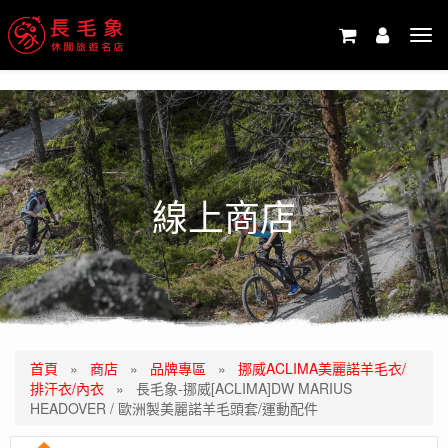
-->
Tog
navi
線上商店
首頁
»
商店
»
品牌專區
»
挪威ACLIMA美麗諾羊毛衣/
排汗衣/內衣
»
長毛象-挪威[ACLIMA]DW MARIUS
HEADOVER / 歐洲製美麗諾羊毛頭套/運動配件