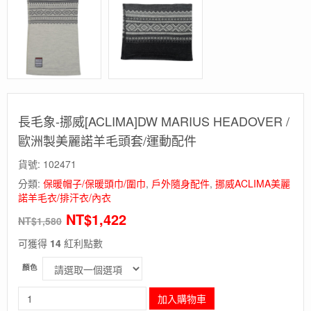
長毛象-挪威[ACLIMA]DW MARIUS HEADOVER /
歐洲製美麗諾羊毛頭套/運動配件
貨號:
102471
分類:
保暖帽子/保暖頭巾/圍巾
,
戶外隨身配件
,
挪威ACLIMA美麗
諾羊毛衣/排汗衣/內衣
NT$
1,422
NT$
1,580
可獲得
14
紅利點數
顏色
長
加入購物車
毛