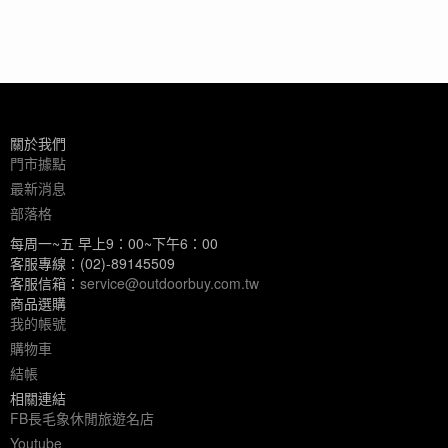
關於我們
門市據點
最新消息
部落格
每周一~五 早上9：00~下午6：00
客服專線：(02)-89145509
客服信箱：
service@outdoorbuy.com.tw
商品選購
我的帳號
購物車
結帳
相關連結
FB長毛象休閒旅遊名店
Youtube