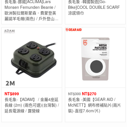
長毛象-挪威[ACLIMA]Lars
長毛象 -韓國製造[Go-
Monsen Femunden Beanie /
Bike]COOL DOUBLE SCARF
歐洲製拉爾斯蒙森．費蒙登美
涼感領巾
麗諾羊毛帽(兩色) / 戶外登山羊
毛帽 / 快乾吸濕排汗
NT$
899
NT$
270
NT$
300
長毛象-【ADAM】 / 金屬4座延
長毛象 -美國【GEAR AID /
長線 (2m) (兩色可選)(台灣製) /
McNETT】網布修補貼片(兩片
延長電源線 / 露營線
裝)-直徑7.6cm/片)