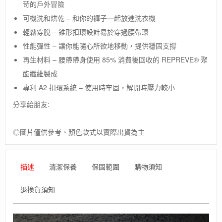
苛的戶外冒險
國
【ARCADE】
可機洗和烘乾 – 和你的褲子一起放進洗衣機
ATLAS
輕鬆穿脫 – 錐形扣環設計易於穿過腰帶環
SLIM
伸
性能彈性 – 讓你能隨心所欲地移動，提供穩固支撐
縮
再生材料 – 腰帶帶身使用 85% 消費後回收的 REPREVE®️ 聚
腰
酯纖維製成
帶
黑
專利 A2 扣環系統 – 使用時牢固，解開時壓力較小
數
分享給朋友:
量
◎圖片僅供參考、顏色款式以實際出貨為主
描述
清潔保養
保固範圍
購物須知
退換貨須知