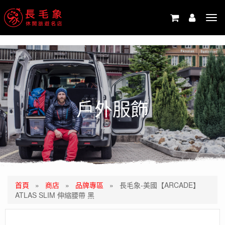
-->
Tog
navi
戶外服飾
首頁
»
商店
»
品牌專區
»
長毛象-美國【ARCADE】
ATLAS SLIM 伸縮腰帶 黑