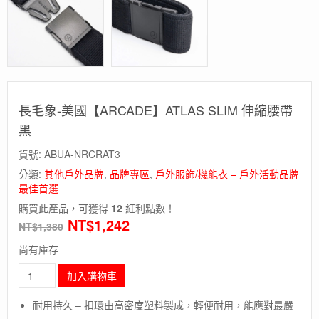
長毛象-美國【ARCADE】ATLAS SLIM 伸縮腰帶
黑
貨號:
ABUA-NRCRAT3
分類:
其他戶外品牌
,
品牌專區
,
戶外服飾/機能衣 – 戶外活動品牌
最佳首選
購買此產品，可獲得
12
紅利點數！
NT$
1,242
NT$
1,380
尚有庫存
長
加入購物車
毛
象-
耐用持久 – 扣環由高密度塑料製成，輕便耐用，能應對最嚴
美