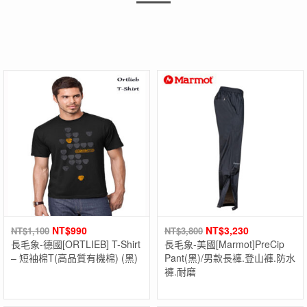
NT$
990
NT$
3,230
NT$
1,100
NT$
3,800
長毛象-德國[ORTLIEB] T-Shirt
長毛象-美國[Marmot]PreCip
– 短袖棉T(高品質有機棉) (黑)
Pant(黑)/男款長褲.登山褲.防水
褲.耐磨