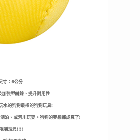
尺寸：6公分
及加強型縫線、提升耐用性
玩水的狗狗最棒的狗狗玩具!
、湖泊、或河川玩耍。狗狗的夢想都成真了!
咀嚼玩具!!!!