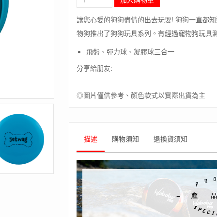
毛
象
讓您心愛的狗狗盡情的出去玩耍! 狗狗一直都
-
物狗推出了狗狗玩具系列。有經過寵物狗玩具測
瑞
典
飛盤、彈力球、凝膠球三合一
[WABOBA]
Waboba
分享給朋友:
Woofpack
/
寵
◎圖片僅供參考、顏色款式以實際出貨為主
物
玩
具
組
描述
購物須知
退換貨須知
(飛
盤、
彈
力
球、
凝
膠
球