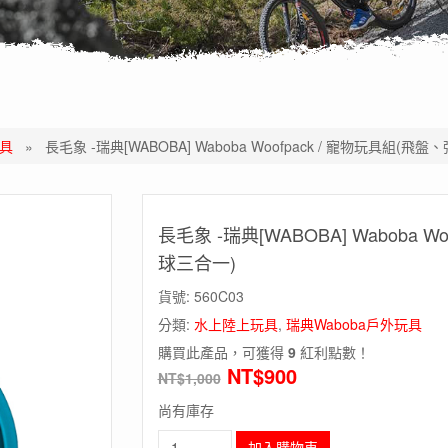
玩具
»
長毛象 -瑞典[WABOBA] Waboba Woofpack / 寵物玩具組(
長毛象 -瑞典[WABOBA] Waboba 
球三合一)
貨號:
560C03
分類:
水上陸上玩具
,
瑞典Waboba戶外玩具
購買此產品，可獲得
9
紅利點數！
NT$
900
NT$
1,000
尚有庫存
長
加入購物車