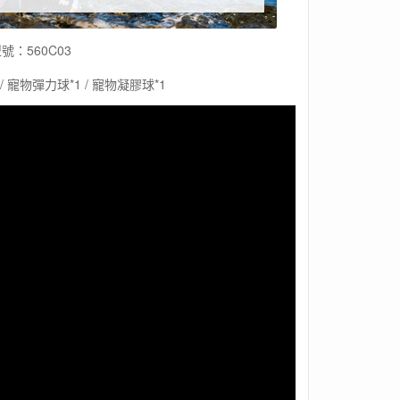
號：560C03
 寵物彈力球*1 / 寵物凝膠球*1