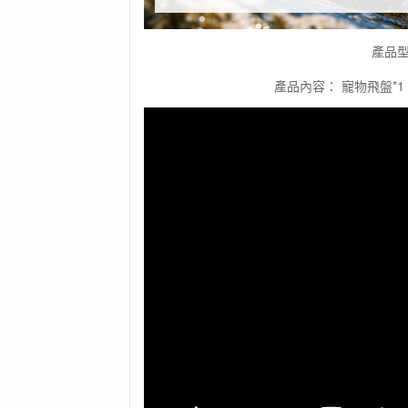
三
合
一)
產品型
數
量
產品內容： 寵物飛盤*1 /