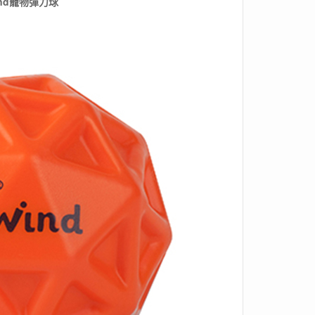
nd
寵物彈力球