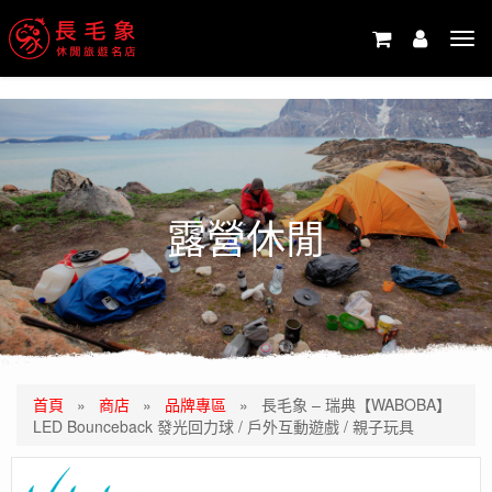
-->
Tog
navi
露營休閒
首頁
»
商店
»
品牌專區
»
長毛象 – 瑞典【WABOBA】
LED Bounceback 發光回力球 / 戶外互動遊戲 / 親子玩具