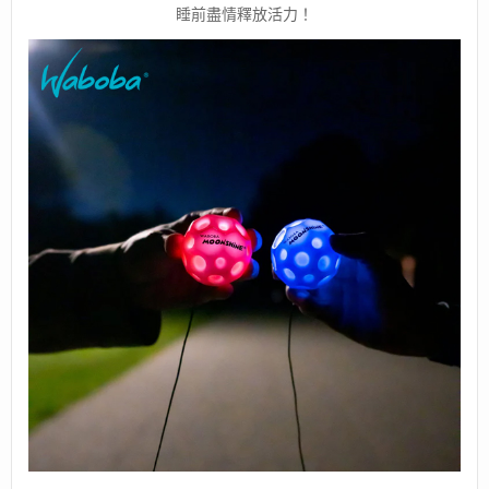
睡前盡情釋放活力！