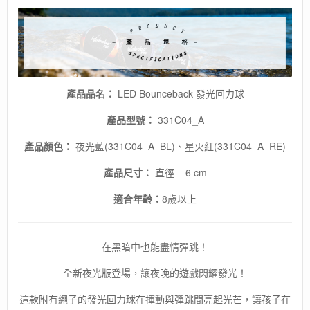
動
遊
戲
/
親
子
玩
產品品名：
LED Bounceback 發光回力球
具
數
產品型號：
331C04_A
量
產品顏色：
夜光藍(331C04_A_BL)、星火紅(331C04_A_RE)
產品尺寸：
直徑 – 6 cm
適合年齡：
8歲以上
在黑暗中也能盡情彈跳！
全新夜光版登場，讓夜晚的遊戲閃耀發光！
這款附有繩子的發光回力球在揮動與彈跳間亮起光芒，讓孩子在