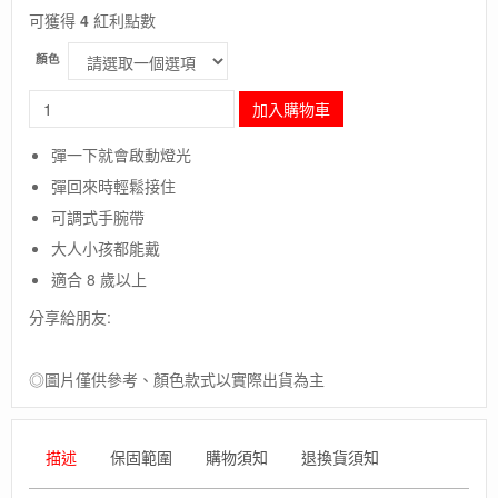
可獲得
4
紅利點數
顏色
長
加入購物車
毛
象
彈一下就會啟動燈光
-
彈回來時輕鬆接住
瑞
典
可調式手腕帶
【WABOBA】
大人小孩都能戴
LED
Bounceback
適合 8 歲以上
發
分享給朋友:
光
回
力
◎圖片僅供參考、顏色款式以實際出貨為主
球
/
戶
外
描述
保固範圍
購物須知
退換貨須知
互