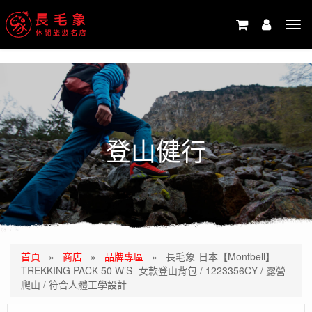
-->
Tog
navi
登山健行
首頁
»
商店
»
品牌專區
»
長毛象-日本【Montbell】
TREKKING PACK 50 W’S- 女款登山背包 / 1223356CY / 露營
爬山 / 符合人體工學設計