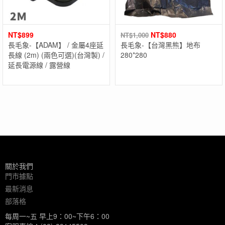
NT$
899
NT$
880
NT$
1,000
長毛象-【ADAM】 / 金屬4座延
長毛象-【台灣黑熊】地布
長線 (2m) (兩色可選)(台灣製) /
280*280
延長電源線 / 露營線
關於我們
門市據點
最新消息
部落格
每周一~五 早上9：00~下午6：00