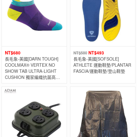
NT$
680
NT$
493
NT$
580
長毛象-美國[DARN TOUGH]
長毛象-美國[SOFSOLE]
COOLMAX® VERTEX NO
ATHLETE 運動鞋墊/PLANTAR
SHOW TAB ULTRA-LIGHT
FASCIA/運動鞋墊/登山鞋墊
CUSHION 獨家編織抗菌高透
氣超薄底襪(單雙) 美國製