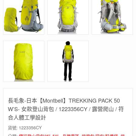
長毛象-日本【Montbell】TREKKING PACK 50
W’S- 女款登山背包 / 1223356CY / 露營爬山 / 符
合人體工學設計
貨號:
1223356CY
分類:
健行登山背包35L-50L
,
品牌專區
,
旅遊包/背包/裝備袋
,
旅