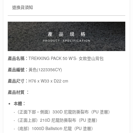
退換貨須知
產品名稱：
TREKKING PACK 50 W’S- 女款登山背包
產品編號：
黃色(1223356CY)
產品尺寸：
H76 x W33 x D22 cm
產品材質 ：
本體：
-（正面下部・側面）330D 尼龍防撕裂布（PU 塗層）
-（正面上部）210D 尼龍防撕裂布（PU 塗層）
-（底部）1000D Ballistic® 尼龍（PU 塗層）