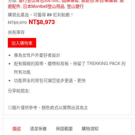
遊配件
,
日本Montbell登山用品
,
登山健行
購買此產品，可獲得
89
紅利點數！
NT$
8,973
NT$
9,970
尚有庫存
加入購物車
專為女性戶外愛好者設計
配有精緻的肩帶、腰帶和背板，保留了 TREKKING PACK 的
所有功能
功能齊全的背包可讓您徒步更遠、更快
分享給朋友:
◎圖片僅供參考、顏色款式以實際出貨為主
描述
清潔保養
保固範圍
購物須知