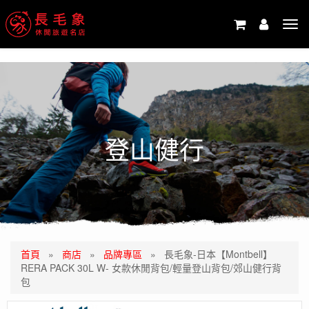
-->
Tog
navi
登山健行
首頁
»
商店
»
品牌專區
»
長毛象-日本【Montbell】
RERA PACK 30L W- 女款休閒背包/輕量登山背包/郊山健行背
包