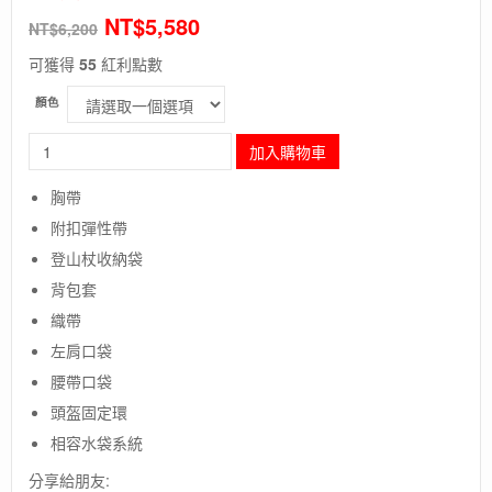
NT$
5,580
NT$
6,200
可獲得
55
紅利點數
顏色
長
加入購物車
毛
象-
胸帶
日
附扣彈性帶
本
【Montbell】
登山杖收納袋
RERA
背包套
PACK
30L
織帶
W-
左肩口袋
女
腰帶口袋
款
休
頭盔固定環
閒
相容水袋系統
背
包/
分享給朋友: