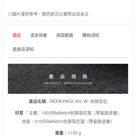
輕
量
登
◎圖片僅供參考、顏色款式以實際出貨為主
山
背
包/
描述
清潔保養
保固範圍
購物須知
郊
山
退換貨須知
健
行
背
包
數
量
產品名稱：
RERA PACK 30L W- 休閒背包
材質 ：
主體：100丹Ballistic®抗撕裂尼龍（聚氨酯塗層）
底部：210丹Ballistic®抗撕裂尼龍（聚氨酯塗層）
重量：
1135 g