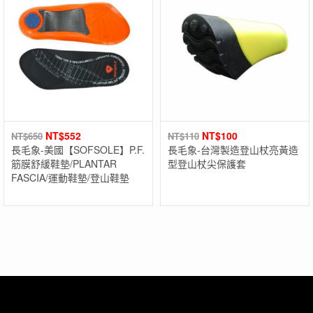
NT$
552
NT$
100
NT$
650
NT$
110
長毛象-美國【SOFSOLE】P.F.
長毛象-台灣製造登山杖亮黃造
筋膜舒緩鞋墊/PLANTAR
型登山杖尖保護套
FASCIA/運動鞋墊/登山鞋墊