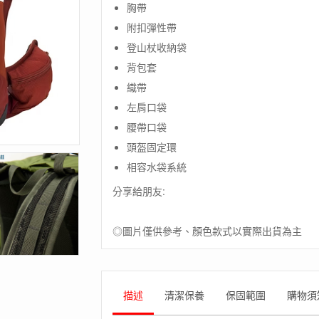
胸帶
附扣彈性帶
登山杖收納袋
背包套
織帶
左肩口袋
腰帶口袋
頭盔固定環
相容水袋系統
分享給朋友:
◎圖片僅供參考、顏色款式以實際出貨為主
描述
清潔保養
保固範圍
購物須