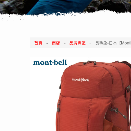
首頁
»
商店
»
品牌專區
»
長毛象-日本【Montb