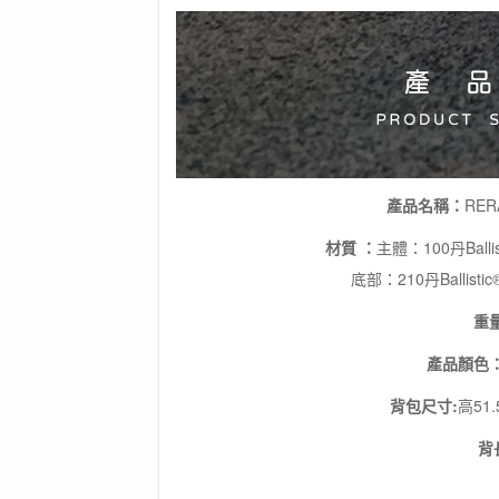
產品名稱：
RER
材質 ：
主體：100丹Bal
底部：210丹Balli
重
產品顏色
背包尺寸:
高51.
背