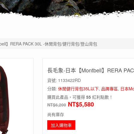
ell】RERA PACK 30L -休閒背包/健行背包/登山背包
長毛象-日本【Montbell】RERA P
貨號:
1133422RD
分類:
休閒健行背包35L以下
,
品牌專區
,
日本Mo
購買此產品，可獲得
55
紅利點數！
NT$
5,580
NT$
6,200
尚有庫存
加入購物車