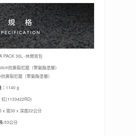
A PACK 30L -休閒背包
listic®抗撕裂尼龍（聚氨酯塗層）
stic®抗撕裂尼龍（聚氨酯塗層）
量：
1140 g
：
紅(1133422RD)
5 x 寬30 x 深度22公分
長:
53公分