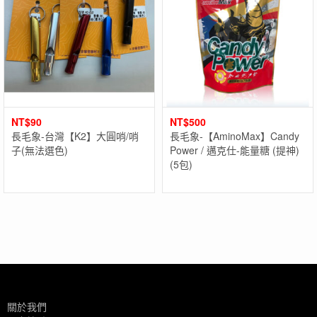
NT$
90
NT$
500
長毛象-台灣【K2】大圓哨/哨
長毛象-【AminoMax】Candy
子(無法選色)
Power / 邁克仕-能量糖 (提神)
(5包)
關於我們