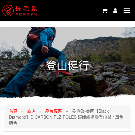
-->
Tog
navi
登山健行
首頁
»
商店
»
品牌專區
»
長毛象-美國【Black
Diamond】D CARBON FLZ POLES 碳纖維摺疊登山杖 / 單隻
販售