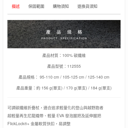
登
描述
保固範圍
購物須知
退換貨須知
山
杖
/
單
隻
販
售
數
量
產品材質：100% 碳纖維
產品型號：112555
產品規格： 95-110 cm / 105-125 cm / 125-140 cm
產品重量：約 156 g(單支) / 170 g(單支) / 184 g(單支)
可調碳纖維折疊杖，適合追求輕量化的登山與越野跑者
超輕量再生尼龍織帶、輕量 EVA 發泡握把及延伸握把
FlickLock®+ 金屬軟質快扣，易調整