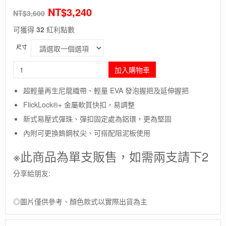
NT$
3,240
NT$
3,600
可獲得
32
紅利點數
尺寸
長
加入購物車
毛
象-
超輕量再生尼龍織帶、輕量 EVA 發泡握把及延伸握把
美
FlickLock®+ 金屬軟質快扣，易調整
國
【Black
新式易壓式彈珠、彈扣固定處為鋁環，更為堅固
Diamond】
內附可更換鎢鋼杖尖、可搭配阻泥板使用
D
CARBON
※此商品為單支販售，如需兩支請下2
FLZ
POLES
分享給朋友:
碳
纖
維
◎圖片僅供參考、顏色款式以實際出貨為主
摺
疊