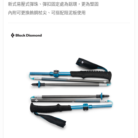
新式易壓式彈珠、彈扣固定處為鋁環，更為堅固
內附可更換鎢鋼杖尖、可搭配阻泥板使用