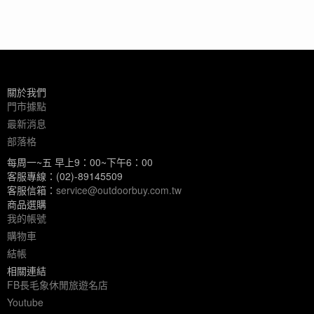
關於我們
門市據點
最新消息
部落格
每周一~五 早上9：00~下午6：00
客服專線：(02)-89145509
客服信箱：
service@outdoorbuy.com.tw
商品選購
我的帳號
購物車
結帳
相關連結
FB長毛象休閒旅遊名店
Youtube