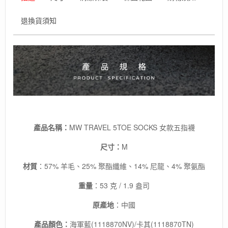
吸
濕
退換貨須知
排
汗
數
量
產品名稱：
MW TRAVEL 5TOE SOCKS 女款五指襪
尺寸：
M
材質
：57% 羊毛、25% 聚酯纖維、14% 尼龍、4% 聚氨酯
重量
：53 克 / 1.9 盎司
原產地
：中國
產品顏色：
海軍藍(1118870NV)/卡其(
1118870TN
)