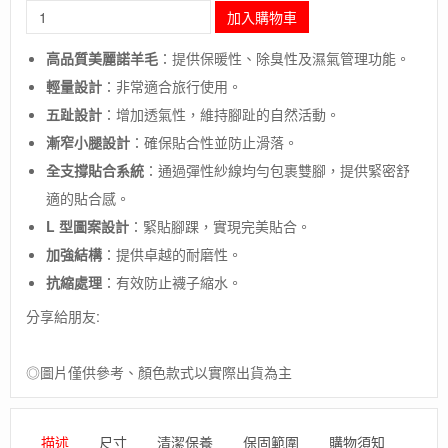
長
加入購物車
毛
象-
高品質美麗諾羊毛
：提供保暖性、除臭性及濕氣管理功能。
日
輕量設計
：非常適合旅行使用。
本
【Montbell】
五趾設計
：增加透氣性，維持腳趾的自然活動。
MW
漸窄小腿設計
：確保貼合性並防止滑落。
TRAVEL
5TOE
全支撐貼合系統
：通過彈性紗線均勻包裹雙腳，提供緊密舒
SOCKS
適的貼合感。
女
L 型圖案設計
：緊貼腳踝，實現完美貼合。
款
五
加強結構
：提供卓越的耐磨性。
指
抗縮處理
：有效防止襪子縮水。
襪
/
分享給朋友:
防
臭
/
◎圖片僅供參考、顏色款式以實際出貨為主
保
暖
/
描述
尺寸
清潔保養
保固範圍
購物須知