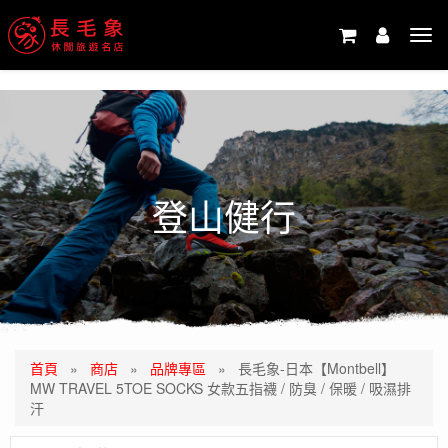
-->
Tog
navi
登山健行
首頁
»
商店
»
品牌專區
»
長毛象-日本【Montbell】
MW TRAVEL 5TOE SOCKS 女款五指襪 / 防臭 / 保暖 / 吸濕排
汗