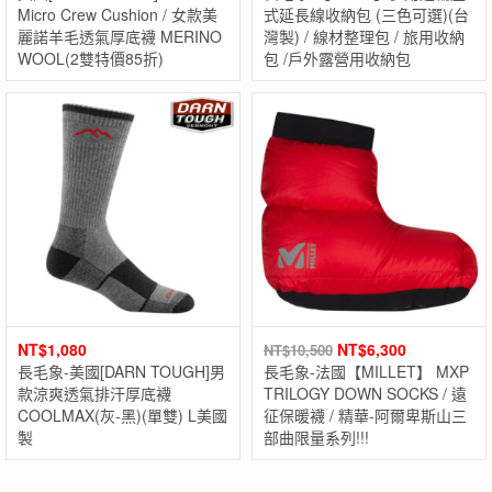
Micro Crew Cushion / 女款美
式延長線收納包 (三色可選)(台
麗諾羊毛透氣厚底襪 MERINO
灣製) / 線材整理包 / 旅用收納
WOOL(2雙特價85折)
包 /戶外露營用收納包
NT$
1,080
NT$
6,300
NT$
10,500
長毛象-美國[DARN TOUGH]男
長毛象-法國【MILLET】 MXP
款涼爽透氣排汗厚底襪
TRILOGY DOWN SOCKS / 遠
COOLMAX(灰-黑)(單雙) L美國
征保暖襪 / 精華-阿爾卑斯山三
製
部曲限量系列!!!