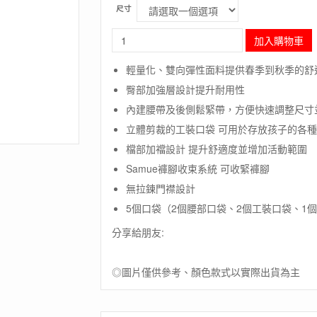
尺寸
長
加入購物車
毛
象
輕量化、雙向彈性面料提供春季到秋季的舒
-
臀部加強層設計提升耐用性
日
本
內建腰帶及後側鬆緊帶，方便快速調整尺寸
【Montbell】
立體剪裁的工裝口袋 可用於存放孩子的各
LIGHT
OD
檔部加襠設計 提升舒適度並增加活動範圍
PANTS
Samue褲腳收束系統 可收緊褲腳
CARGO
無拉鍊門襟設計
兒
童
5個口袋（2個腰部口袋、2個工裝口袋、1
長
分享給朋友:
褲
/
彈
◎圖片僅供參考、顏色款式以實際出貨為主
性
防
撥