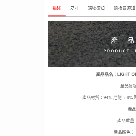
水
140CM
描述
尺寸
購物須知
退換貨須知
數
量
產品品名：LIGHT OD
產品貨號 
產品材質：94% 尼龍 + 
產品
產品重量：8
產品顏色： 藍