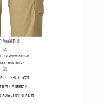
穿脫的腰帶
部。如果事先調整好皮帶的長度，
和脫下，無需每次都調整。
180°
，
做成一個環
橡膠圈
，
用腳踝固定
擺的飄動調整長褲的長度