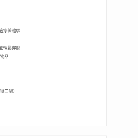
適穿著體驗
並輕鬆穿脫
種物品
個後口袋）