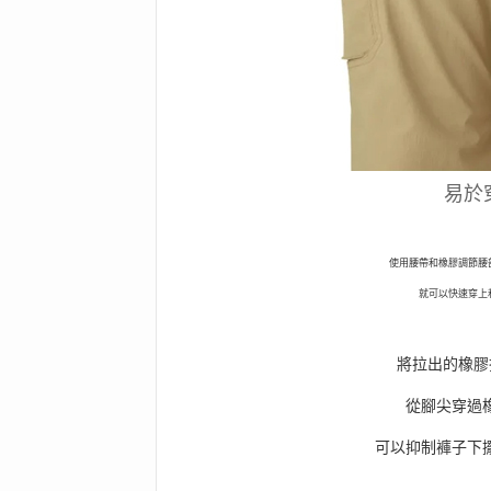
易於
使用腰帶和橡膠調節腰
就可以快速穿上
將拉出的橡膠扭
從腳尖穿過
可以抑制褲子下