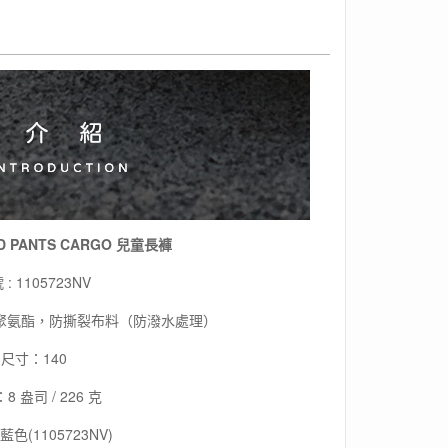
 PANTS CARGO 兒童長褲
: 1105723NV
6% 聚氨酯，防撕裂布料（防潑水處理）
尺寸：140
 盎司 / 226 克
色(1105723NV)