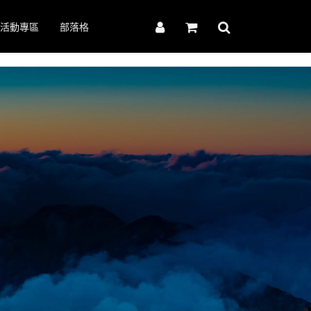
活動專區
部落格