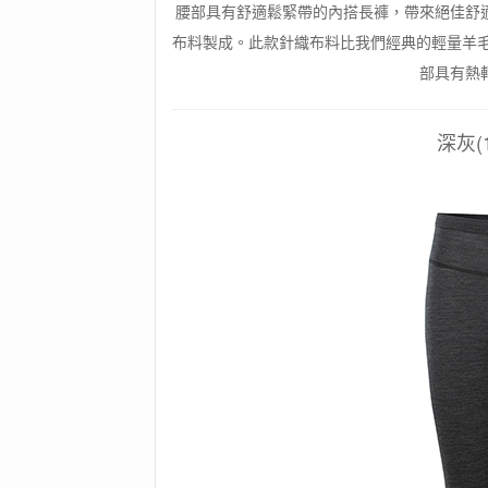
腰部具有舒適鬆緊帶的內搭長褲，帶來絕佳舒適度與合
布料製成。此款針織布料比我們經典的輕量羊毛
部具有熱
深灰(1