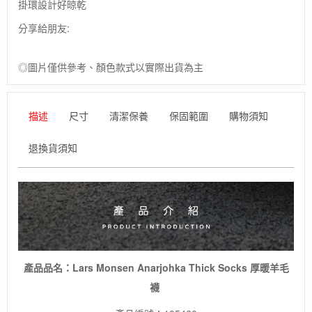
威
掛環設計好晾乾
【ACLIMA】
分享給朋友:
Lars
Monsen
Anarjohka
◎圖片僅供參考、顏色款式以實際出貨為主
Thick
Socks
厚
暖
描述
尺寸
清潔保養
保固範圍
購物須知
羊
毛
退換貨須知
襪
/
極
寒
保
暖
襪
/
美
產品品名：Lars Monsen Anarjohka Thick Socks 厚暖羊毛
麗
襪
諾
羊