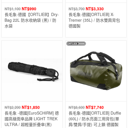
NT$
990
NT$
3,330
NT$
1,100
NT$
3,700
長毛象-德國【ORTLIEB】Dry-
長毛象-德國[ORTLIEB] X-
Bag 22L 防水收納袋 (黑) / 防
Tremer (35L) / 防水雙肩背包
水袋
德國製
NT$
1,850
NT$
7,740
NT$
2,200
NT$
8,600
長毛象 -德國[EuroSCHIRM] 德
長毛象-德國[ORTLIEB] Duffle
國高級雨傘品牌 LIGHT TREK
(60L) / 防水亮面三用背包(單
ULTRA / 超輕量折疊傘(黑)
肩/雙肩/手提) 可上鎖 德國製