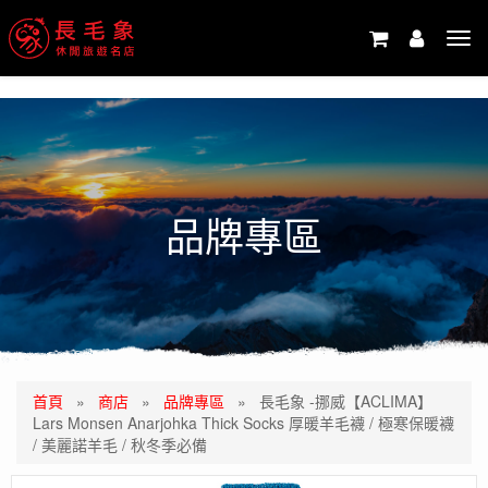
-->
Tog
navi
品牌專區
首頁
»
商店
»
品牌專區
»
長毛象 -挪威【ACLIMA】
Lars Monsen Anarjohka Thick Socks 厚暖羊毛襪 / 極寒保暖襪
/ 美麗諾羊毛 / 秋冬季必備