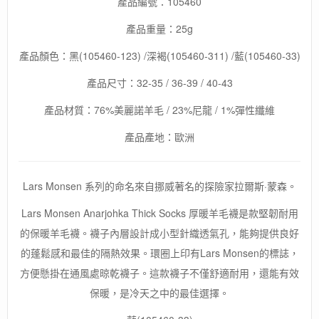
產品編號：105460
毛
/
產品重量：25g
秋
冬
產品顏色：黑(105460-123) /深褐(105460-311) /藍(105460-33)
季
必
產品尺寸：32-35 / 36-39 / 40-43
備
數
產品材質：76%美麗諾羊毛 / 23%尼龍 / 1%彈性纖維
量
產品產地：歐洲
Lars Monsen 系列的命名來自挪威著名的探險家拉爾斯·蒙森。
Lars Monsen Anarjohka Thick Socks 厚暖羊毛襪是款堅韌耐用
的保暖羊毛襪。襪子內層設計成小型針織透氣孔，能夠提供良好
的蓬鬆感和最佳的隔熱效果。環圈上印有Lars Monsen的標誌，
方便懸掛在通風處晾乾襪子。這款襪子不僅舒適耐用，還能有效
保暖，是冷天之中的最佳選擇。