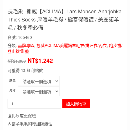
長毛象 -挪威【ACLIMA】Lars Monsen Anarjohka
Thick Socks 厚暖羊毛襪 / 極寒保暖襪 / 美麗諾羊
毛 / 秋冬季必備
貨號:
105460
分類:
品牌專區
,
挪威ACLIMA美麗諾羊毛衣/排汗衣/內衣
,
跑步襪/
登山襪/鞋墊
NT$
1,242
NT$
1,380
可獲得
12
紅利點數
顏色
尺寸
長
加入購物車
毛
象
強化厚度更保暖
-
內部羊毛毛圈增加隔熱性
挪