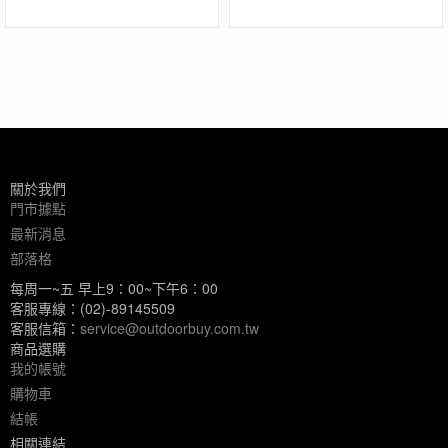
關於我們
門市據點
最新消息
部落格
每周一~五 早上9：00~下午6：00
客服專線：(02)-89145509
客服信箱：
service@outdoorbuy.com.tw
商品選購
我的帳號
購物車
結帳
相關連結