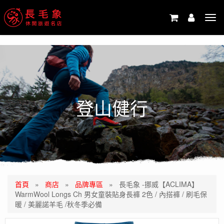
-->
Tog
navi
登山健行
首頁
»
商店
»
品牌專區
»
長毛象 -挪威【ACLIMA】
WarmWool Longs Ch 男女童裝貼身長褲 2色 / 內搭褲 / 刷毛保
暖 / 美麗諾羊毛 /秋冬季必備