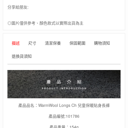
裝
分享給朋友:
貼
身
長
◎圖片僅供參考、顏色款式以實際出貨為主
褲
2
色
/
描述
尺寸
清潔保養
保固範圍
購物須知
內
搭
退換貨須知
褲
/
刷
毛
保
暖
/
美
麗
產品品名：WarmWool Longs Ch 兒童保暖貼身長褲
諾
羊
產品編號:101786
毛
產品重量：154g
/