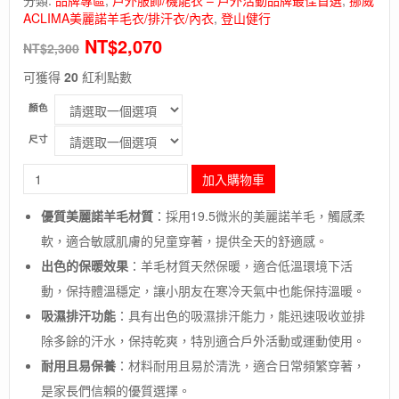
ACLIMA美麗諾羊毛衣/排汗衣/內衣
,
登山健行
NT$
2,070
NT$
2,300
可獲得
20
紅利點數
顏色
尺寸
長
加入購物車
毛
象
優質美麗諾羊毛材質
：採用19.5微米的美麗諾羊毛，觸感柔
-
軟，適合敏感肌膚的兒童穿著，提供全天的舒適感。
挪
威
出色的保暖效果
：羊毛材質天然保暖，適合低溫環境下活
【ACLIMA】
動，保持體溫穩定，讓小朋友在寒冷天氣中也能保持溫暖。
WarmWool
Longs
吸濕排汗功能
：具有出色的吸濕排汗能力，能迅速吸收並排
Ch
除多餘的汗水，保持乾爽，特別適合戶外活動或運動使用。
男
耐用且易保養
：材料耐用且易於清洗，適合日常頻繁穿著，
女
童
是家長們信賴的優質選擇。