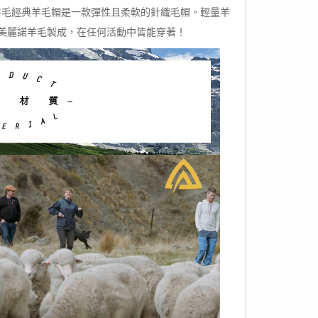
歐洲製美麗諾羊毛經典羊毛帽是一款彈性且柔軟的針織毛帽。輕量羊
%美麗諾羊毛製成，在任何活動中皆能穿著！