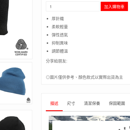
長
加入購物車
毛
象-
厚針織
挪
柔軟輕量
威
[ACLIMA]
彈性透氣
Classic
抑制異味
Beanie
歐
調節體溫
洲
分享給朋友:
製
美
麗
◎圖片僅供參考、顏色款式以實際出貨為主
諾
羊
毛
經
典
描述
尺寸
清潔保養
保固範圍
羊
毛
帽
/