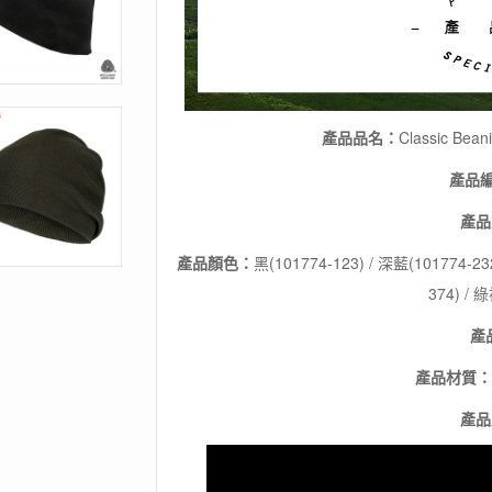
戶
外
登
山
羊
毛
產品品名：
Classic 
帽
/
產品
快
乾
產品
吸
濕
產品顏色：
黑(101774-123) / 深藍(101774-232
排
汗
374) / 
數
產
量
產品材質：
產品