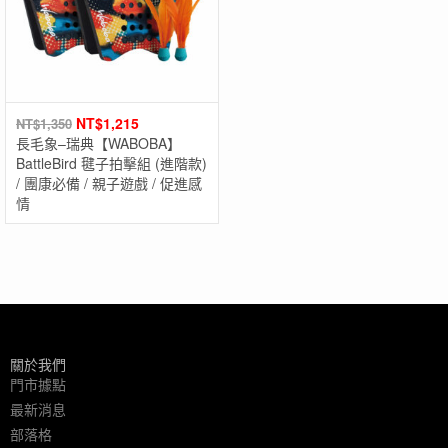
NT$
1,215
NT$
1,350
長毛象–瑞典【WABOBA】
BattleBird 毽子拍擊組 (進階款)
/ 團康必備 / 親子遊戲 / 促進感
情
關於我們
門市據點
最新消息
部落格