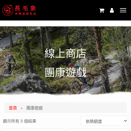
-->
Tog
navi
線上商店
團康遊戲
首頁
»
團康遊戲
顯示所有 3 個結果