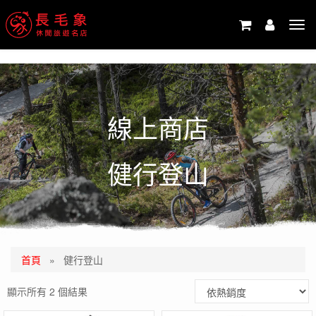
-->
Tog
navi
線上商店
健行登山
首頁
»
健行登山
顯示所有 2 個結果