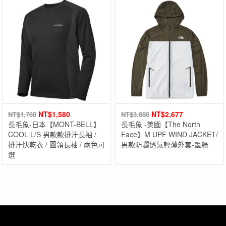
NT$
1,580
NT$
2,677
NT$
1,760
NT$
3,880
長毛象-日本【MONT-BELL】
長毛象 -美國【The North
COOL L/S 男款款排汗長袖 /
Face】M UPF WIND JACKET/
排汗快乾衣 / 圓領長袖 / 兩色可
男款防曬透氣輕薄外套-墨綠
選