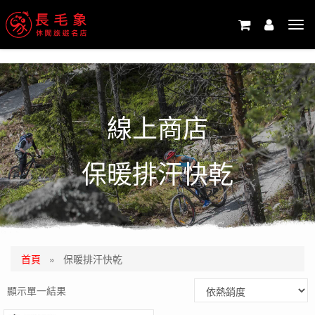
-->
Tog
navi
線上商店
保暖排汗快乾
首頁
»
保暖排汗快乾
顯示單一結果