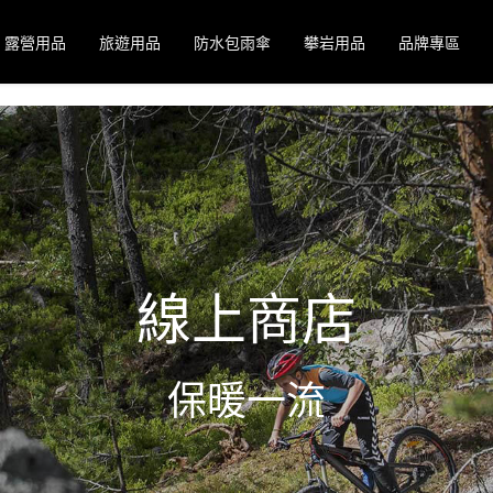
露營用品
旅遊用品
防水包雨傘
攀岩用品
品牌專區
線上商店
保暖一流