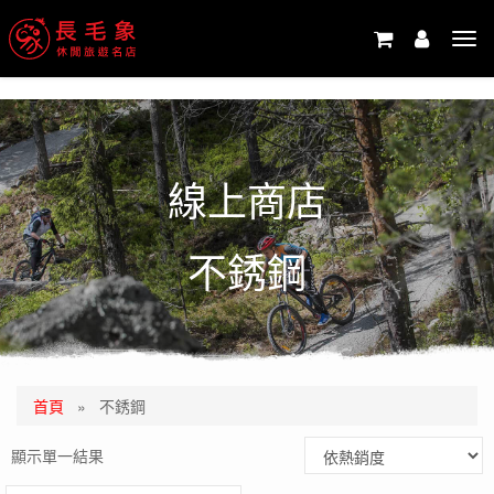
-->
Tog
navi
線上商店
不銹鋼
首頁
»
不銹鋼
顯示單一結果