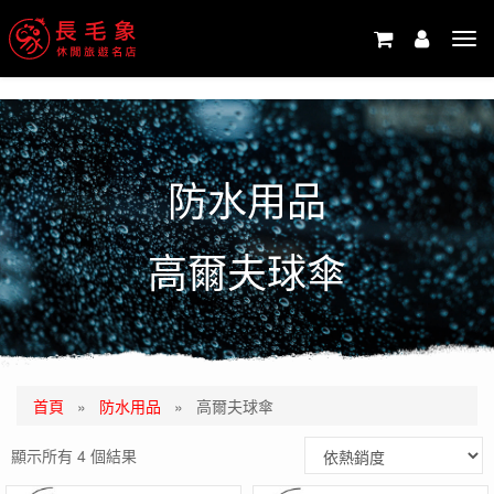
-->
Tog
navi
防水用品
高爾夫球傘
首頁
»
防水用品
»
高爾夫球傘
顯示所有 4 個結果