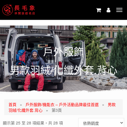
-->
Tog
navi
戶外服飾
男款羽絨/化纖外套.背心
首頁
»
戶外服飾/機能衣 – 戶外活動品牌最佳首選
»
男款
羽絨/化纖外套.背心
»
第3頁
顯示第 25 至 28 項結果，共 28 項