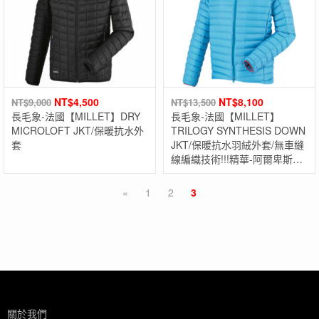
NT$
4,500
NT$
8,100
NT$
9,000
NT$
13,500
長毛象-法國【MILLET】DRY
長毛象-法國【MILLET】
MICROLOFT JKT/保暖抗水外
TRILOGY SYNTHESIS DOWN
套
JKT/保暖抗水羽絨外套/無車縫
線編織技術!!!精華-阿爾卑斯山
三部曲限量系列!!!
«
1
2
3
關於我們