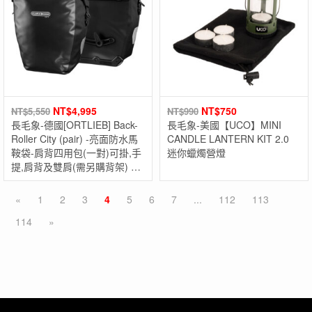
NT$
4,995
NT$
750
NT$
5,550
NT$
990
長毛象-德國[ORTLIEB] Back-
長毛象-美國【UCO】MINI
Roller City (pair) -亮面防水馬
CANDLE LANTERN KIT 2.0
鞍袋-肩背四用包(一對)可掛,手
迷你蠟燭營燈
提,肩背及雙肩(需另購背架) 德
國製
«
1
2
3
4
5
6
7
...
112
113
114
»