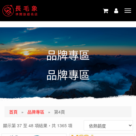
-->
Tog
navi
品牌專區
品牌專區
首頁
»
品牌專區
»
第4頁
顯示第 37 至 48 項結果，共 1365 項