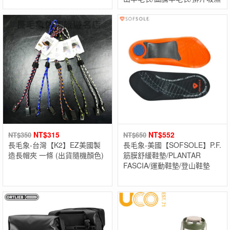
NT$
315
NT$
552
NT$
350
NT$
650
長毛象-台灣【K2】EZ美國製
長毛象-美國【SOFSOLE】P.F.
造長帽夾 一條 (出貨隨機顏色)
筋膜舒緩鞋墊/PLANTAR
FASCIA/運動鞋墊/登山鞋墊