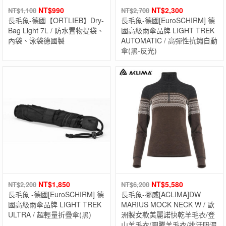
NT$
990
NT$
2,300
NT$
1,100
NT$
2,700
長毛象-德國【ORTLIEB】Dry-
長毛象-德國[EuroSCHIRM] 德
Bag Light 7L / 防水置物提袋、
國高級雨傘品牌 LIGHT TREK
內袋、泳袋德國製
AUTOMATIC / 高彈性抗鏽自動
傘(黑-反光)
NT$
1,850
NT$
5,580
NT$
2,200
NT$
6,200
長毛象 -德國[EuroSCHIRM] 德
長毛象-挪威[ACLIMA]DW
國高級雨傘品牌 LIGHT TREK
MARIUS MOCK NECK W / 歐
ULTRA / 超輕量折疊傘(黑)
洲製女款美麗諾快乾羊毛衣/登
山羊毛衣/圖騰羊毛衣/排汗吸濕