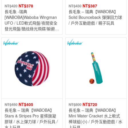
NT$
378
NT$
387
NT$
420
NT$
430
長毛象 -瑞典
長毛象 – 瑞典【WABOBA】
[WABOBA]Waboba Wingman
Solid Bounceback 彈彈回力球
UFO / LED軟式飛盤/夜間安全
/ 戶外互動遊戲 / 親子玩具
發光飛盤/酷炫綠光飛碟/躲避飛
盤/露營戶外陸上玩具
NT$
405
NT$
720
NT$
450
NT$
800
長毛象 – 瑞典【WABOBA】
長毛象 – 瑞典【WABOBA】
Stars & Stripes Pro 星條旗凝
Mini Water Cracket 水上軟式
膠球 / 水上彈力球 / 戶外玩具 /
棒球組(小) / 戶外互動遊戲 / 水
水上玩具
上玩具