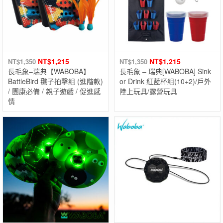
NT$
1,215
NT$
1,215
NT$
1,350
NT$
1,350
長毛象–瑞典【WABOBA】
長毛象 – 瑞典[WABOBA] Sink
BattleBird 毽子拍擊組 (進階款)
or Drink 紅藍杯組(10+2)/戶外
/ 團康必備 / 親子遊戲 / 促進感
陸上玩具/露營玩具
情