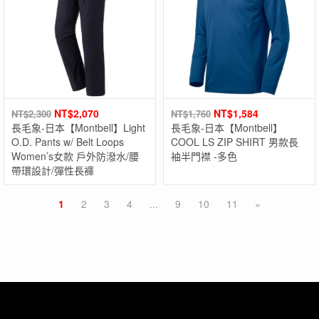
NT$
2,070
NT$
1,584
NT$
2,300
NT$
1,760
長毛象-日本【Montbell】Light
長毛象-日本【Montbell】
O.D. Pants w/ Belt Loops
COOL LS ZIP SHIRT 男款長
Women’s女款 戶外防潑水/腰
袖半門襟 -多色
帶環設計/彈性長褲
1
2
3
4
...
9
10
11
»