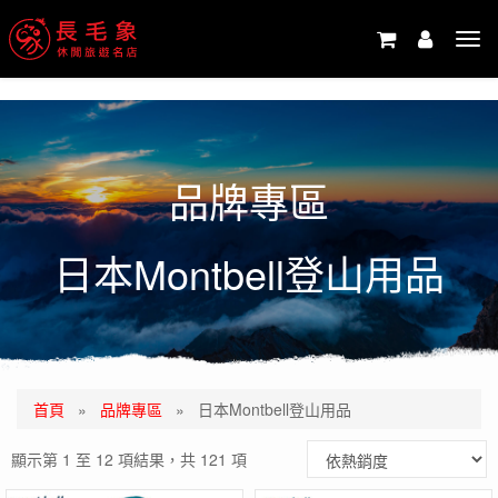
-->
Tog
navi
品牌專區
日本Montbell登山用品
首頁
»
品牌專區
»
日本Montbell登山用品
顯示第 1 至 12 項結果，共 121 項