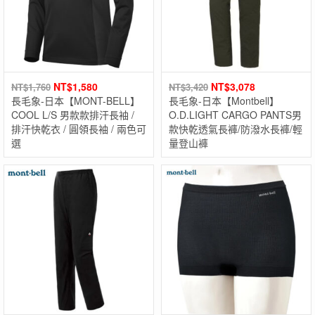
NT$
1,580
NT$
3,078
NT$
1,760
NT$
3,420
長毛象-日本【MONT-BELL】
長毛象-日本【Montbell】
COOL L/S 男款款排汗長袖 /
O.D.LIGHT CARGO PANTS男
排汗快乾衣 / 圓領長袖 / 兩色可
款快乾透氣長褲/防潑水長褲/輕
選
量登山褲