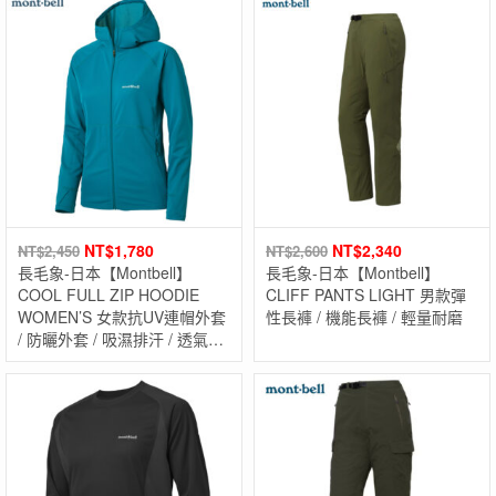
NT$
1,780
NT$
2,340
NT$
2,450
NT$
2,600
長毛象-日本【Montbell】
長毛象-日本【Montbell】
COOL FULL ZIP HOODIE
CLIFF PANTS LIGHT 男款彈
WOMEN’S 女款抗UV連帽外套
性長褲 / 機能長褲 / 輕量耐磨
/ 防曬外套 / 吸濕排汗 / 透氣快
乾