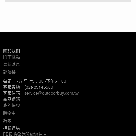
關於我們
門市據點
最新消息
部落格
每周一~五 早上9：00~下午6：00
客服專線：(02)-89145509
客服信箱：
service@outdoorbuy.com.tw
商品選購
我的帳號
購物車
結帳
相關連結
FB長毛象休閒旅遊名店