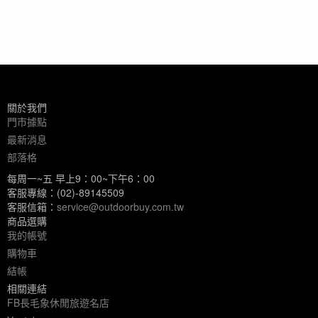
關於我們
門市據點
最新消息
部落格
每周一~五 早上9：00~下午6：00
客服專線：(02)-89145509
客服信箱：
service@outdoorbuy.com.tw
商品選購
我的帳號
購物車
結帳
相關連結
FB長毛象休閒旅遊名店