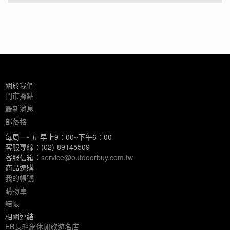
關於我們
門市據點
最新消息
部落格
每周一~五 早上9：00~下午6：00
客服專線：(02)-89145509
客服信箱：
service@outdoorbuy.com.tw
商品選購
我的帳號
購物車
結帳
相關連結
FB長毛象休閒旅遊名店