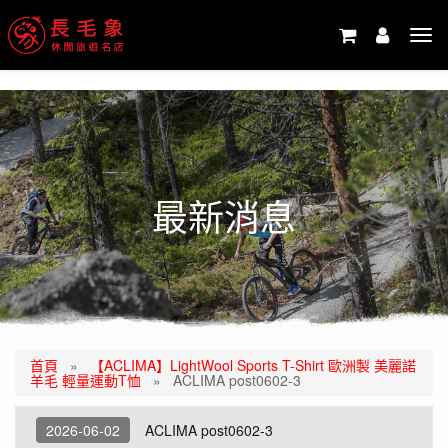
-->
Tog
navi
最新消息
首頁
»
【ACLIMA】LightWool Sports T-Shirt 歐洲製 美麗諾
羊毛 輕量運動T恤
»
ACLIMA post0602-3
2026-06-02
ACLIMA post0602-3