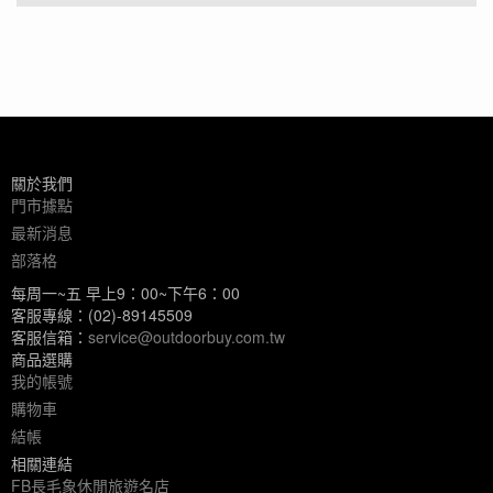
關於我們
門市據點
最新消息
部落格
每周一~五 早上9：00~下午6：00
客服專線：(02)-89145509
客服信箱：
service@outdoorbuy.com.tw
商品選購
我的帳號
購物車
結帳
相關連結
FB長毛象休閒旅遊名店