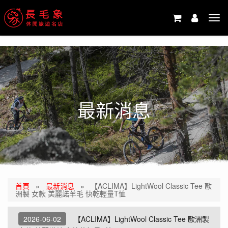
-->
Tog
navi
最新消息
首頁
»
最新消息
»
【ACLIMA】LightWool Classic Tee 歐
洲製 女款 美麗諾羊毛 快乾輕量T恤
2026-06-02
【ACLIMA】LightWool Classic Tee 歐洲製