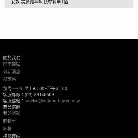
女款 美麗諾羊毛 快乾輕量T恤
關於我們
門市據點
最新消息
部落格
每周一~五 早上9：00~下午6：00
客服專線：(02)-89145509
客服信箱：
service@outdoorbuy.com.tw
商品選購
我的帳號
購物車
結帳
相關連結