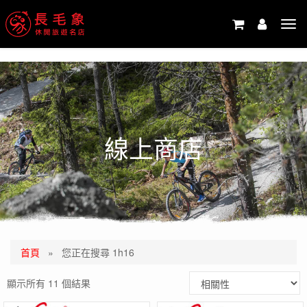
-->
Tog
navi
線上商店
首頁
»
您正在搜尋 1h16
顯示所有 11 個結果