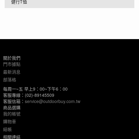
健行T恤
關於我們
門市據點
最新消息
部落格
每周一~五 早上9：00~下午6：00
客服專線：(02)-89145509
客服信箱：
service@outdoorbuy.com.tw
商品選購
我的帳號
購物車
結帳
相關連結