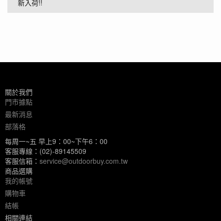
新入荷!!
關於我們
門市據點
最新消息
部落格
每周一~五 早上9：00~下午6：00
客服專線：(02)-89145509
客服信箱：
service@outdoorbuy.com.tw
商品選購
我的帳號
購物車
結帳
相關連結