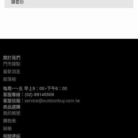
鍊套衫
關於我們
門市據點
最新消息
部落格
每周一~五 早上9：00~下午6：00
客服專線：(02)-89145509
客服信箱：
service@outdoorbuy.com.tw
商品選購
我的帳號
購物車
結帳
相關連結