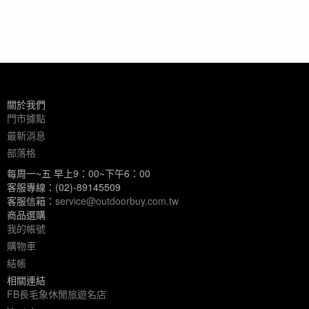
關於我們
門市據點
最新消息
部落格
每周一~五 早上9：00~下午6：00
客服專線：(02)-89145509
客服信箱：
service@outdoorbuy.com.tw
商品選購
我的帳號
購物車
結帳
相關連結
FB長毛象休閒旅遊名店