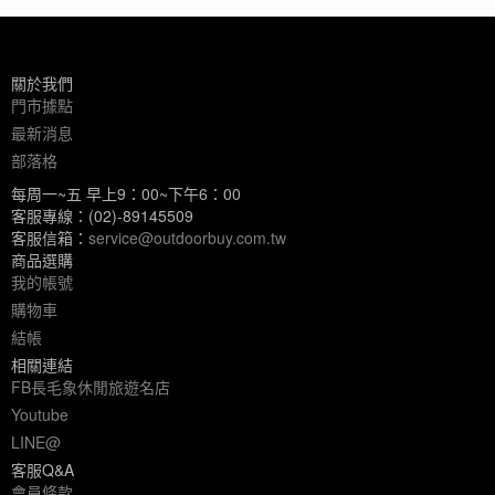
關於我們
門市據點
最新消息
部落格
每周一~五 早上9：00~下午6：00
客服專線：(02)-89145509
客服信箱：
service@outdoorbuy.com.tw
商品選購
我的帳號
購物車
結帳
相關連結
FB長毛象休閒旅遊名店
Youtube
LINE@
客服Q&A
會員條款