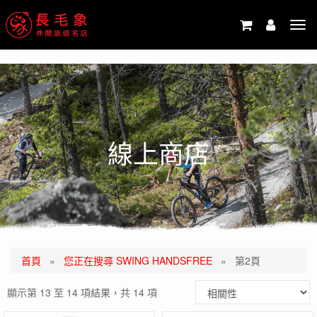
-->
Tog
navi
線上商店
首頁
»
您正在搜尋 SWING HANDSFREE
»
第2頁
顯示第 13 至 14 項結果，共 14 項